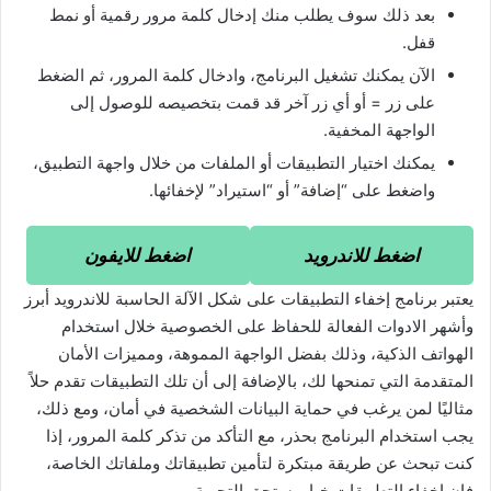
بعد ذلك سوف يطلب منك إدخال كلمة مرور رقمية أو نمط
قفل.
الآن يمكنك تشغيل البرنامج، وادخال كلمة المرور، ثم الضغط
على زر = أو أي زر آخر قد قمت بتخصيصه للوصول إلى
الواجهة المخفية.
يمكنك اختيار التطبيقات أو الملفات من خلال واجهة التطبيق،
واضغط على “إضافة” أو “استيراد” لإخفائها.
اضغط للاندرويد
اضغط للايفون
يعتبر برنامج إخفاء التطبيقات على شكل الآلة الحاسبة للاندرويد أبرز
وأشهر الادوات الفعالة للحفاظ على الخصوصية خلال استخدام
الهواتف الذكية، وذلك بفضل الواجهة المموهة، ومميزات الأمان
المتقدمة التي تمنحها لك، بالإضافة إلى أن تلك التطبيقات تقدم حلاً
مثاليًا لمن يرغب في حماية البيانات الشخصية في أمان، ومع ذلك،
يجب استخدام البرنامج بحذر، مع التأكد من تذكر كلمة المرور، إذا
كنت تبحث عن طريقة مبتكرة لتأمين تطبيقاتك وملفاتك الخاصة،
فإن اخفاء التطبيقات خيار يستحق التجربة.