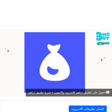
احصل على تطبيق دراهم للاندرويد والايفون + شرح تطبيق دراهم
افضل تطبيقات الاندرويد