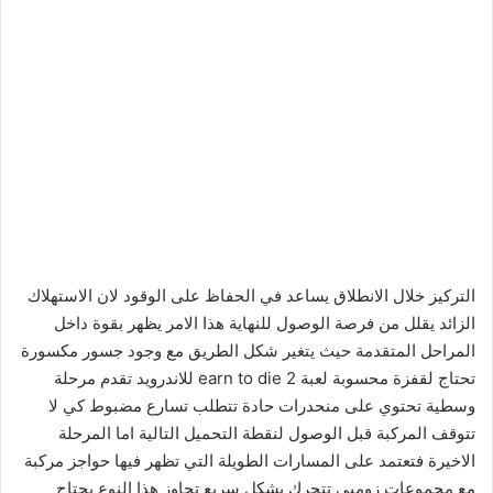
التركيز خلال الانطلاق يساعد في الحفاظ على الوقود لان الاستهلاك
الزائد يقلل من فرصة الوصول للنهاية هذا الامر يظهر بقوة داخل
المراحل المتقدمة حيث يتغير شكل الطريق مع وجود جسور مكسورة
تحتاج لقفزة محسوبة لعبة earn to die 2 للاندرويد تقدم مرحلة
وسطية تحتوي على منحدرات حادة تتطلب تسارع مضبوط كي لا
تتوقف المركبة قبل الوصول لنقطة التحميل التالية اما المرحلة
الاخيرة فتعتمد على المسارات الطويلة التي تظهر فيها حواجز مركبة
مع مجموعات زومبي تتحرك بشكل سريع تجاوز هذا النوع يحتاج