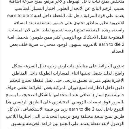
منخفض يمنح ثبات داخل الهبوط، والاخر مرتفع يمنح سرعة اضافية
بسبب الزخم الناتج عن الانحدار الطويل اختيار المسار المناسب
يعتمد على قوة المركبة داخل تلك اللحظة داخل لعبة earn to die 2
للاندرويد تظهر مناطق تحتوي على جسور متشققة تمتد لمسافة
واسعة، وهذه المنطقة تمنح فرصة لتجميع نقاط اعلى لان المساحة
المفتوحة تقلل الاحتكاك مع الزومبي كثير ممن يقومون بتحميل لعبة
earn to die 2 للاندرويد ينتبهون لوجود منحدرات سرية خلف بعض
الحطام.
تحتوي الخرائط على مناطق ذات ارض رخوة تقلل السرعة بشكل
واضح، لذلك يفضل تجنبها اثناء المسارات الطويلة داخل المناطق
الاخيرة تظهر ممرات تضيق تدريجي حتى تصل لنقطة تحتاج لتحكم
دقيق داخل الاطارات لمنع دوران المركبة بعض الخرائط تخفي حواف
جانبية تمنح تسارع اضافي عند استخدامها بالشكل الصحيح، ما يسمح
بالمرور فوق تجمعات الزومبي المنتشرين على الطريق الرئيسي هذا
التنوع داخل لعبة earn to die 2 يزيد من قيمة الاستكشاف، لان كل
طريق يمنح نتيجة مختلفة وفق ترتيب التحديثات التي اختارها اللاعب
الوصول لابعد نقطة يعتمد على الجمع بين قراءة الخريطة وتنسيق