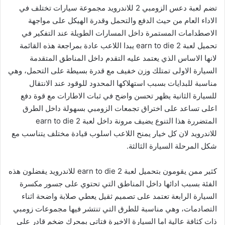
تضم لعبة دعس الزومبي 2 للاندرويد مجموعة سيارات تختلف في
الاداء العام من حيث الدفع والتحمل وقدرة الهيكل على مواجهة
الاصطدامات المستمرة داخل المسارات الطويلة عند التفكير في
تحميل لعبة earn to die 2 يبدا اللاعب عادة بمراجعة هذه القائمة
لانها الاساس الذي يعتمد عليه التقدم داخل المناطق المتقدمة
السيارة الاولى تمتلك وزن خفيف مع قدرة بسيطة على التحمل، وهي
مناسبة للبدايات بسبب استهلاكها المحدود للوقود عند الانتقال
للسيارة الثانية يظهر تحسن واضح في ثبات الاطارات مع قوة دفع
اعلى تساعد على اختراق تجمعات الزومبي بسهولة داخل الطرق
المتضررة هذا التنوع يضيف مرونة داخل لعبة earn to die 2
للاندرويد لان كل خيار يمنح اللاعب اسلوب قيادة مختلف يتناسب مع
شكل المرحلة السيارة الثالثة.
كثير ممن يقومون بتحميل لعبة earn to die 2 للاندرويد يفضلون هذه
الفئة بسبب ادائها داخل المناطق التي تحتوي على جسور مكسرة
السيارة الرابعة تعتمد على تصميم ثقيل يعطي صلابة واضحة اثناء
التصادمات، وهي مناسبة للطرق التي تنتشر فيها مجموعات زومبي
ذات كثافة عالية اما السيارة الاخيرة فتاتي بمحرك ضخم قادر على