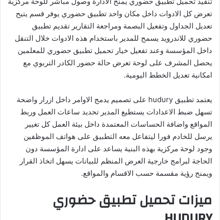
تنفيذ تحميل تطبيق حضوري يمنح الادارة وصول مباشر للوحة مركزية
تعرض كل الادوات داخل مكان واحد تطبيق حضوري يوفر قسم يتيح
تعديل الجداول وتفعيل البصمة ومراجعة التقارير تقديم تطبيق
حضوري للاندرويد يسمح للمدير باستخدام هذه الادوات خلال التنقل
داخل المؤسسة وعند تفعيل خيار تحميل تطبيق حضوري للمعلمين
يحصل المشرف على لوحة تعرض حالة حضور الكادر التربوي مع
امكانية تعديل الخطط اليومية.
يعتمد تطبيق hudury على تصميم يدمج الاوامر داخل ازرار واضحة
تسهل ضبط الاعدادات يستطيع المدير تحديد ساعات العمل وربط
المواقع واضافة الحساسات المعتمدة داخل بيئة العمل كل تغيير
يرسل للخادم فورا ليتفاعل معه التطبيق على هواتف الموظفين
وجود لوحة مركزية بهذه البنية يساعد على ادارة المؤسسة دون
الحاجة لبرامج خارجية العرض المنظم للبيانات يسهل اتخاذ القرار
ويمنح رؤية مقسمة حسب الاقسام والمواقع.
ميزات تحميل تطبيق حضوري
HUDURY