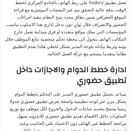
يعمل تطبيق hudury على ربط الهاتف بالخادم المركزي لحفظ
الوقت بدقة عالية التحقق يتم عبر البصمات البيومترية مع قراءة
الموقع الجغرافي ضمن نطاق محدد يتيح النظام تنفيذ اجراءات
الحضور والانصراف خلال ثوانٍ دون تدخل اداري هذا الاسلوب يناسب
المؤسسات التي تملك مواقع متعددة او فرق ميدانية تعمل خارج
المكاتب الهاتف يتحول الى محطة تحكم شخصية تتابع الموظف خلال
يومه وتربط بياناته بلوحة المدير بشكل لحظي هكذا يقدم التطبيق
نظاما متقدما ينسجم مع حركة العمل الحالية.
ادارة خطط الدوام والاجازات داخل
تطبيق حضوري
يساعد تحميل تطبيق حضوري المدير على التحكم بخطط الدوام
بشكل مرن عبر لوحة تنظيمية واضحة يعرض تطبيق حضوري جدولا
زمنيا يسمح بتحديد ساعات الدخول والخروج لكل موظف مع توزيع
المناوبات داخل الاقسام تقديم تطبيق حضوري للاندرويد يسهل
مراجعة الخطط عبر الهاتف دون الاعتماد على الحاسب وعند
استخدام خيار تحميل تطبيق حضوري للمعلمين يحصل الكادر