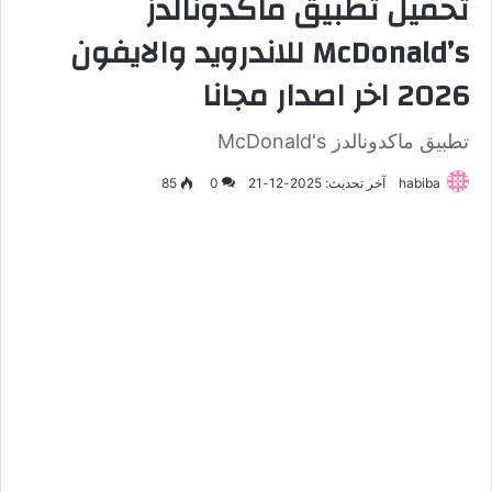
تحميل تطبيق ماكدونالدز
McDonald’s للاندرويد والايفون
2026 اخر اصدار مجانا
تطبيق ماكدونالدز McDonald's
habiba
آخر تحديث: 2025-12-21
0
85