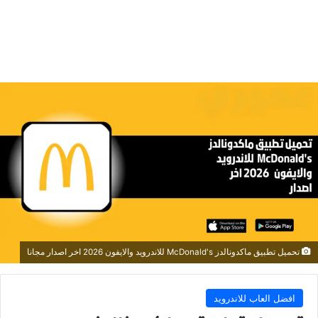
تحميل تطبيق ماكدونالدز McDonald's للاندرويد والايفون 2026 اخر اصدار مجانا
افضل العاب للاندرويد