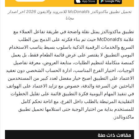
تحميل تطبيق ماكدونالدز McDonald’s للاندرويد والايفون 2026 اخر اصدار
مجانا
تطبيق ماكدونالدز يمثل نقلة واضحة في طريقة تفاعل العملاء مع
علامة McDonald’s حيث تم بناء فكرته على الدمج بين الطلب
السريع والخدمات الرقمية الذكية باسلوب بسيط يناسب الاستخدام
اليومي التطبيق لا يقتصر على عرض قائمة الطعام فقط، بل يعمل
كمنصة متكاملة لتنظيم الطلبات، متابعة العروض، معرفة تفاصيل
الوجبات، اختيار الفرع المناسب، ادارة الحساب الشخصي دون تعقيد
الاعتماد على التطبيق اصبح خيار مفضل لعدد كبير من المستخدمين
الباحثين عن السرعة والدقة، خصوص مع تزايد الاعتماد على الهواتف
في تنفيذ المهام اليومية فكرة التطبيق قائمة على تقليل الخطوات
التقليدية المرتبطة بالطلب داخل الفرع، مع اتاحة تحكم كامل
للمستخدم بداية من اختيار الوجبة حتى استلامها تحميل تطبيق
ماكدونالدز.
مقالات ذات صلة