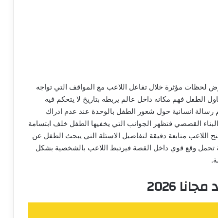
my ch مجانا للاندرويد يعرض لحظات مؤثرة خلال تفاعل اللاعب مع المواقف التي تواجه
ل الطفل فهم مكانه داخل عالم يربطه بتاريخ لا يتحكم فيه
 واسعة لتقديم رسالة انسانية حول شعور الطفل بالوحدة عند عدم ادراك
البناء القصصي فتظهر الجوانب التي يخفيها الطفل خلف ابتسامة
ة my child lebensborn بالعربي يمنح اللاعب متابعة دقيقة لتفاصيل الاسئلة التي يبحث الطفل عن
تعرض لحظات صامتة تحمل وقع قوي داخل القصة فيرتبط اللاعب بالشخصية بشكل
ة.