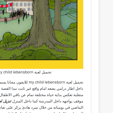
تحميل لعبة my child lebensborn مجانا 2026 للاندرويد والايفون اخر اصدار
تحميل لعبة ld lebensborn
داخل اطار درامي يضعه امام واقع غير ثابت تبدا الق
متقلبة تعكس بداية حياة مختلفة تمام عن باقي الاطفال
موقف يواجهه داخل المدرسة كما داخل المنزل
تنزيل لعبة hild lebensborn
الماضي في يومياته من خلال سرد هادئ يركز على تفاص