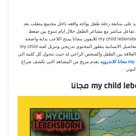
سردية مختلفة تعتمد على متابعة رحلة طفل يواجه واقعه داخل مجتمع متقلب بعد
 تفاعل مباشر مع مشاعر الطفل خلال ايام تتنوع بين ضغط
المدرسة ولحظات الهدوء داخل المنزل تحميل لعبة my child lebensborn للايفون مجانا يمنح اللاعب بداية واضحة
لفهم طبيعة القصة التي تسير بايقاع هادئ يركز على التفاصيل الانسانية يتطور المحتوى تدريجي وتنزيل لعبة my child
داخل العلاقة بين الطفل والشخص الراعي له حيث تتحول كل كلمة الى
يقدم مزيج من المشاهد التي تكشف صراع
توتر.