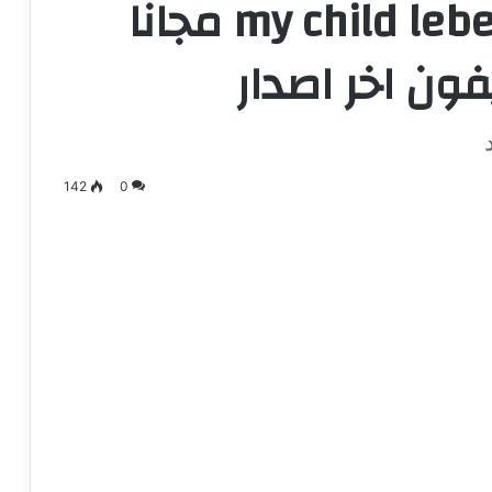
تحميل لعبة my child lebensborn مجانا
142
0