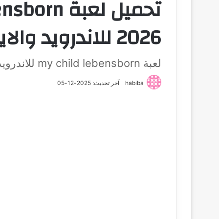
2026 للاندرويد والايفون اخر اصدار
لعبة my child lebensborn للاندرويد
habiba
آخر تحديث: 2025-12-05