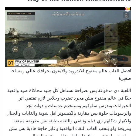
افضل العاب عالم مفتوح للاندرويد والايفون بجرافك عالي ومساحة
صغيرة
اللعبة دي مدفوعة بس بصراحة تستاهل كل جنيه محاكاة صيد واقعية
جدًا في عالم مفتوح مش مجرد تضرب وخلاص لازم تقتفي اثر
الحيوانات وتدرس سلوكهم وتستخدم عدسات وادوات بجد
والرسومات حلوة بس مقارنة بالكمبيوتر اقل شوية والغابات والجبال
والانهار شكلهم زي فيلم وثائقي واللعبة بطيئة بس بطريقة ممتعة
ومريحة ولو بتحب العاب البقاء الواقعية وعايز حاجة هادية بس مش
مملة جربها وتعتبر من افضل العاب عالم مفتوح للجوال