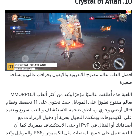
10. Crystal of Atlan
افضل العاب عالم مفتوح للاندرويد والايفون بجرافك عالي ومساحة
صغيرة
اللعبة هذه أُطلقت عالميًا مؤخرًا وتُعد من أكثر ألعاب الـMMORPG
بعالم مفتوح تطورًا على الموبايل حيث تحتوي على 11 تخصصًا ونظام
قتال أرضي وجوي ومناطق ضخمة للاستكشاف واللعب سريع ويعتمد
على الكومبوهات ويمكنك التجول بحرية أو دخول الزنزانات مع
أصدقائك أو القتال في PvP أو حتى الاستكشاف بمفردك كما أن
اللعبة تعمل على جميع المنصات مثل الكمبيوتر وPS5 والموبايل وتُعد