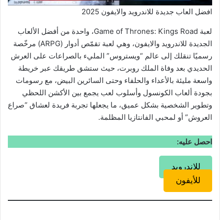
افضل العاب جديدة للاندرويد والايفون 2025
لعبة Game of Thrones: Kings Road، واحدة من أفضل الألعاب
الجديدة للاندرويد والايفون، وهي لعبة تقمّص أدوار (ARPG) مرخّصة
رسميًا تنقلك إلى عالم “ويستروس” المليء بالصراعات على العرش
الحديدي بعد وفاة الملك روبرت، حيث ستشق طريقك عبر خريطة
واسعة مليئة بالأعداء والحلفاء وحتى السائرين البيض، مع رسومات
بجودة ألعاب الكونسول وأسلوب لعب يجمع بين الأكشن اللحظي
وتطوير الشخصية بشكل عميق، ما يجعلها تجربة فريدة لعشاق “صراع
العروش” أو لمحبي الفانتازيا المظلمة.
احصل عليه:
للاندرويد
للأيفون