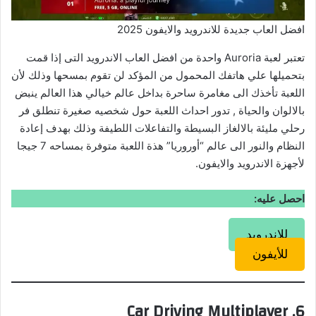
افضل العاب جديدة للاندرويد والايفون 2025
تعتبر لعبة Auroria واحدة من افضل العاب الاندرويد التى إذا قمت
بتحميلها علي هاتفك المحمول من المؤكد لن تقوم بمسحها وذلك لأن
اللعبة تأخذك الى مغامرة ساحرة بداخل عالم خيالي هذا العالم ينبض
بالالوان والحياة , تدور احداث اللعبة حول شخصيه صغيرة تنطلق فر
رحلي مليئة بالالغاز البسيطة والتفاعلات اللطيفة وذلك بهدف إعادة
النظام والنور الى عالم “أوروريا” هذة اللعبة متوفرة بمساحه 7 جيجا
لأجهزة الاندرويد والايفون.
احصل عليه:
للاندرويد
للأيفون
6. Car Driving Multiplayer