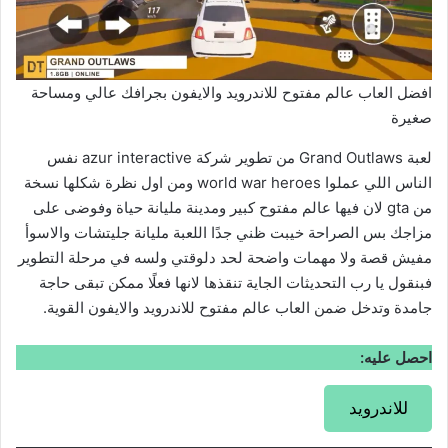
افضل العاب عالم مفتوح للاندرويد والايفون بجرافك عالي ومساحة
صغيرة
لعبة Grand Outlaws من تطوير شركة azur interactive نفس
الناس اللي عملوا world war heroes ومن اول نظرة شكلها نسخة
من gta لان فيها عالم مفتوح كبير ومدينة مليانة حياة وفوضى على
مزاجك بس الصراحة خيبت ظني جدًا اللعبة مليانة جليتشات والاسوأ
مفيش قصة ولا مهمات واضحة لحد دلوقتي ولسه في مرحلة التطوير
فبنقول يا رب التحديثات الجاية تنقذها لانها فعلًا ممكن تبقى حاجة
جامدة وتدخل ضمن العاب عالم مفتوح للاندرويد والايفون القوية.
احصل عليه:
للاندرويد