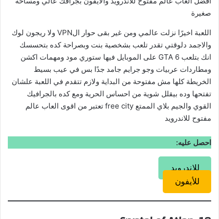
افضل العاب عالم مفتوح للاندرويد والايفون بجرافك عالي ومساحة
صغيرة
اللعبة اخيرًا نزلت عالمي ومن غير بقى حوار الVPN ولا ريجون لوك
والاجمد دلوقتي تقدر تلعب بشخصية بنت وبصراحة كده بتحسسك
انك بتلعب GTA 6 على الموبايل فيها ستوري مود ومهمات اكشن
ومطاردات عربيات وجو جرايم جامد جدًا بس في عيب بسيط
الخريطة كلها مش مفتوحة من البداية ولازم تتقدم في اللعبة علشان
تفتحها وده بيقلل شوية من احساس الحرية ومع كده بالجرافيك
القوي والجيم بلاي الممتع free city تعتبر من اقوى العاب عالم
مفتوح للاندرويد
احصل عليه:
للاندرويد
للأيفون