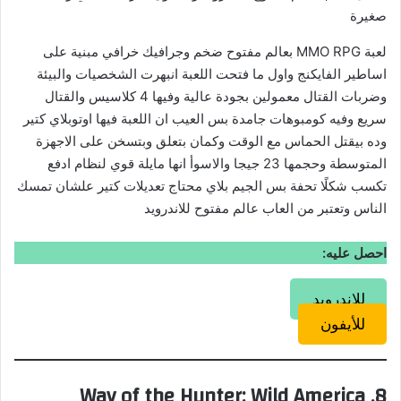
صغيرة
لعبة MMO RPG بعالم مفتوح ضخم وجرافيك خرافي مبنية على
اساطير الفايكنج واول ما فتحت اللعبة انبهرت الشخصيات والبيئة
وضربات القتال معمولين بجودة عالية وفيها 4 كلاسيس والقتال
سريع وفيه كومبوهات جامدة بس العيب ان اللعبة فيها اوتوبلاي كتير
وده بيقتل الحماس مع الوقت وكمان بتعلق وبتسخن على الاجهزة
المتوسطة وحجمها 23 جيجا والاسوأ انها مايلة قوي لنظام ادفع
تكسب شكلًا تحفة بس الجيم بلاي محتاج تعديلات كتير علشان تمسك
الناس وتعتبر من العاب عالم مفتوح للاندرويد
احصل عليه:
للاندرويد
للأيفون
8. Way of the Hunter: Wild America