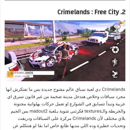
2. Crimelands : Free City
Crimelands دي لعبة سباق عالم مفتوح جديدة بس ما تفتكرش انها
مجرد سباقات وخلاص هتدخل مدينة ضخمة من غير قانون تسرق اي
عربية وتبدأ تتسابق في الشوارع او تعمل حركات بهلوانية مجنونة
والخريطة والـtextures فكرتني شوية بـلعبة madout2 بس الجيم
بلاي مختلف لأن Crimelands مركزة على السباقات ودريفت
وتحديات خطيرة وده اللي مديها طابع خاص اما بقا لو هنتكلم عن