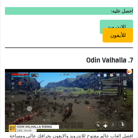
احصل عليه:
للاندرويد
للأيفون
7. Odin Valhalla
افضل العاب عالم مفتوح للاندرويد والايفون بجرافك عالي ومساحة