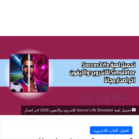
تحميل لعبة Soccer Life Simulator للاندرويد والايفون 2026 اخر اصدار
افضل العاب للاندرويد