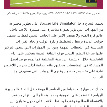
تحميل لعبة Soccer Life Simulator للاندرويد والايفون 2026 اخر اصدار
يعتمد النجاح داخل Soccer Life Simulator على تطوير مجموعة
من المهارات التي تؤثر بصورة مباشرة على مسيرة اللاعب داخل
عالم كرة القدم ولا يقتصر الامر على الجانب البدني فقط بل يشمل
جوانب عديدة ترتبط بالتخطيط وادارة الوقت واتخاذ القرارات
المناسبة في اللحظات المهمة ومن ابرز المهارات التي ينبغي التركيز
عليها سرعة التطور البدني فرفع اللياقة البدنية ينعكس على اداء
الشخصية خلال الانشطة الرياضية المختلفة كما يمنح فرص افضل
للمشاركة في المنافسات وتحقيق نتائج ايجابية لذلك يحرص اللاعبون
عادة على تخصيص جزء من وقتهم للتدريبات التي تستهدف هذا
الجانب.
كذلك تعد مهارة الانضباط من العناصر المهمة داخل اللعبة فالمسيرة
الرياضية لا تعتمد على الموهبة وحدها وتحتاج الى التزام مستمر
بالانشطة المطلوبة وعندما يحافظ اللاعب على جدول متوازن بين
التدريب والراحة والمهام الاخرى، تصبح فرص التقدم اكبر مقارنة