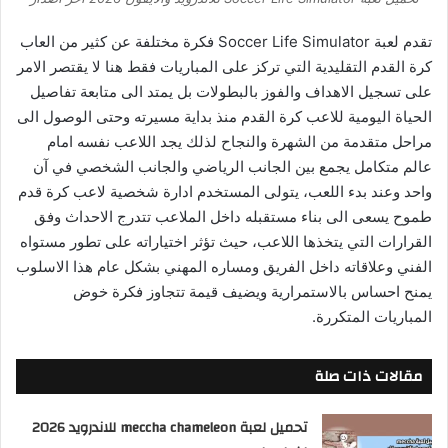
تقدم لعبة Soccer Life Simulator فكرة مختلفة عن كثير من العاب
كرة القدم التقليدية التي تركز على المباريات فقط هنا لا يقتصر الامر
على تسجيل الاهداف والفوز بالبطولات بل يمتد الى متابعة تفاصيل
الحياة اليومية للاعب كرة القدم منذ بداية مسيرته وحتى الوصول الى
مراحل متقدمة من الشهرة والنجاح لذلك يجد اللاعب نفسه امام
عالم متكامل يجمع بين الجانب الرياضي والجانب الشخصي في آن
واحد وعند بدء اللعب، يتولى المستخدم ادارة شخصية لاعب كرة قدم
طموح يسعى الى بناء مستقبله داخل الملاعب تتدرج الاحداث وفق
القرارات التي يتخذها اللاعب، حيث تؤثر اختياراته على تطور مستواه
الفني وعلاقاته داخل الفريق ومساره المهني بشكل عام هذا الاسلوب
يمنح احساس بالاستمرارية ويضيف قيمة تتجاوز فكرة خوض
المباريات المتكررة
.
مقالات ذات صلة
تحميل لعبة meccha chameleon للاندرويد 2026