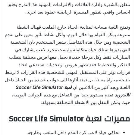
تتعلق بالشهرة وادارة العلاقات والالتزامات المهنية هذا التدرج يخلق
احساس واقعي بتطور المسيرة الرياضية خطوة بعد اخرى.
وتمنح اللعبة مساحة لمتابعة الحياة خارج الملعب فهناك انشطة
متنوعة يمكن القيام بها خلال اليوم، ولكل نشاط تاثير معين على تقدم
الشخصية ومن خلال هذه التفاصيل يشعر المستخدم بان الشخصية
التي يديرها تمتلك حياة متكاملة وليست مجرد لاعب يشارك في
المباريات فقط وكل مرحلة جديدة تحمل معها فرص مختلفة تتطلب
التفكير والتخطيط فقد تظهر عروض او تحديات تستدعي اتخاذ
قرارات تؤثر على المستقبل المهني للشخصية هذه القرارات لا ترتبط
بنتيجة مباراة معينة، بل تمتد آثارها الى جوانب عديدة من الحياة داخل
اللعبة ويجد كثير من اللاعبين ان
لعبة Soccer Life Simulator
للاندرويد
تقدم مستوى جيدا من التفاعل مع هذه الجوانب اليومية،
حيث يمكن التنقل بين الانشطة المختلفة بسهولة
.
مميزات لعبة Soccer Life Simulator
تحاكي حياة لاعب كرة القدم داخل الملعب وخارجه.