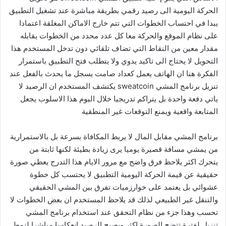
الحركة اليومية الى رصيد رقمي بطريقة مباشرة عند تشغيل التطبيق
يبدا في احتساب الخطوات التي تتم خارج الاماكن المغلقة اعتمادا
على نظام الموقع والحركة معا كل عدد محدد من الخطوات يقابله
مقدار معين من النقاط التي تضاف تلقائي دون تدخل المستخدم هذا
التحويل لا يحتاج الى تاكيد يدوي ولا يتطلب فتح التطبيق باستمرار
الفكرة هنا ان الهاتف يعمل كعداد صامت يسجل ما يحدث بالفعل عند
تنزيل برنامج المشي sweatcoin يكتشف المستخدم ان الرصيد لا
ياتي دفعة واحدة بل يتراكم تدريجيا خلال اليوم هذا الاسلوب يجعل
المتابعة واقعية ويمنع التوقعات غير المنطقية
برنامج المشي مقابل المال لا يربط المكافاة بسرعة بل بالاستمرارية
من يمشي مسافة قصيرة يوميا يرى زيادة بطيئة لكنها ثابتة من
يتحرك اكثر يلاحظ فرق واضح مع مرور الايام هذا التدرج يعطي صورة
حقيقية عن قيمة الحركة اليومية التطبيق لا يحتسب كل خطوة
عشوائي بل يعتمد على خوارزميات تفرق بين المشي الحقيقي
والتنقل غير الطبيعي لذلك قد يلاحظ المستخدم ان بعض الخطوات لا
تحسب وهذا جزء من نظام التحقق عند استخدام برنامج المشي
تنزيل لفترة تتضح الصورة اكثر ويصبح الرصيد انعكاسا مباشرا لنمط