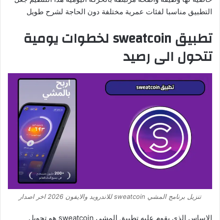
التطبيق مناسبا لفئات عمرية مختلفة دون الحاجة لشرح طويل
تطبيق sweatcoin لخطوات يومية
تتحول الى رصيد
تنزيل برنامج المشي sweatcoin للاندرويد والايفون 2026 اخر اصدار
الاساس الذي يقوم عليه تطبيق المشي sweatcoin هو تحويل