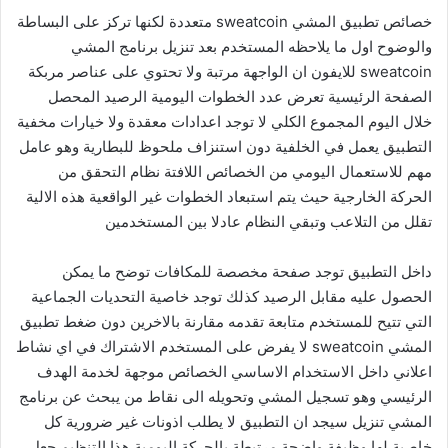
خصائص تطبيق المشي sweatcoin متعددة لكنها تركز على البساطة
والوضوح اول ما يلاحظه المستخدم بعد تنزيل برنامج المشي
sweatcoin للايفون ان الواجهة مرتبة ولا تحتوي على عناصر مربكة
الصفحة الرئيسية تعرض عدد الخطوات اليومية الرصيد المحصل
خلال اليوم المجموع الكلي لا توجد اعدادات معقدة ولا خيارات مخفية
التطبيق يعمل في الخلفية دون استنزاف ملحوظ للبطارية وهو عامل
مهم للاستعمال اليومي من الخصائص اللافتة نظام التحقق من
الحركة الخارجية حيث يتم استبعاد الخطوات غير الواقعية هذه الالية
تقلل من التلاعب وتبقي النظام عادلا بين المستخدمين
داخل التطبيق توجد صفحة مخصصة للمكافات توضح ما يمكن
الحصول عليه مقابل الرصيد كذلك توجد خاصية التحديات الجماعية
التي تتيح للمستخدم متابعة تقدمه مقارنة بالاخرين دون ضغط تطبيق
المشي sweatcoin لا يفرض على المستخدم الاشتراك في اي نشاط
اعلاني داخل الاستخدام الاساسي الخصائص موجهة لخدمة الهدف
الرئيسي وهو تسجيل المشي وتحويله الى نقاط من يبحث عن برنامج
المشي تنزيل سيجد ان التطبيق لا يطلب اذونات غير ضرورية كل
خاصية لها وظيفة واضحة مرتبطة بالحركة اليومية هذا التنظيم جعل