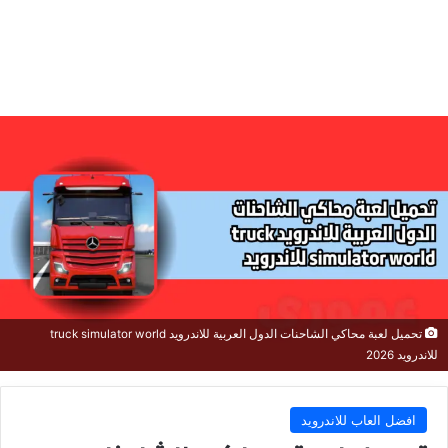
تحميل لعبة محاكي الشاحنات الدول العربية للاندرويد truck simulator world
للاندرويد 2026
افضل العاب للاندرويد