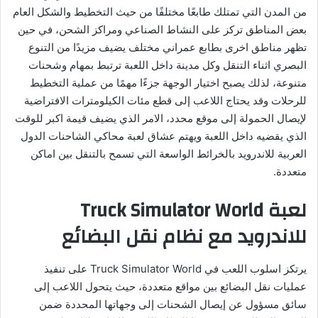
من المدن التي تمتلك طابعًا مختلفًا من حيث التخطيط والشكل العام
بعض المناطق تركز على النشاط الصناعي ومراكز الشحن، في حين
تظهر مناطق اخرى بطابع عمراني مختلف يضيف مزيدًا من التنوع
البصري اثناء التنقل وكل مدينة داخل اللعبة ترتبط بمهام وشحنات
متنوعة، لذلك يصبح اختيار الوجهة جزءًا مهمًا من عملية التخطيط
للرحلات وقد يحتاج اللاعب إلى قطع مئات الكيلومترات الافتراضية
لإيصال الحمولة إلى موقع محدد، الامر الذي يضيف قيمة اكبر للوقت
الذي يقضيه داخل اللعبة ويهتم عشاق لعبة محاكي الشاحنات الدول
العربية للاندرويد بالخرائط الواسعة التي تسمح بالتنقل بين اماكن
متعددة.
لعبة Truck Simulator World
للاندرويد مع نظام نقل البضائع
يرتكز اسلوب اللعب في Truck Simulator World على تنفيذ
عمليات نقل البضائع بين مواقع متعددة، حيث يتحول اللاعب إلى
سائق مسؤول عن إيصال الشحنات إلى وجهاتها المحددة ضمن