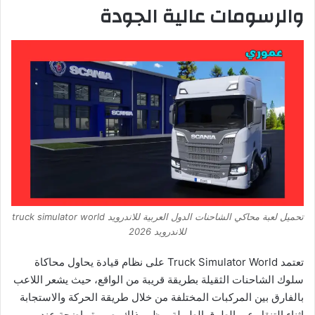
والرسومات عالية الجودة
تحميل لعبة محاكي الشاحنات الدول العربية للاندرويد truck simulator world
للاندرويد 2026
تعتمد Truck Simulator World على نظام قيادة يحاول محاكاة
سلوك الشاحنات الثقيلة بطريقة قريبة من الواقع، حيث يشعر اللاعب
بالفارق بين المركبات المختلفة من خلال طريقة الحركة والاستجابة
اثناء التنقل عبر الطرق الطويلة ويظهر ذلك بصورة واضحة عند