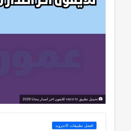
تحميل تطبيق vaco tv للايفون اخر اصدار مجانا 2026
افضل تطبيقات الاندرويد