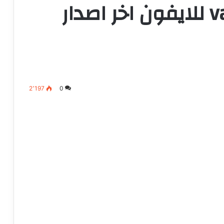
تحميل تطبيق vaco tv للايفون اخر اصدار
2٬197
0