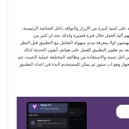
د على كمية كبيرة من الازرار والنوافذ داخل الشاشة الرئيسية،
م آلية العمل خلال فترة قصيرة ولذلك نجد ان كثير من
مستخدمين الذين يبحثون عن تحميل تطبيق vaco tv يهتمون اولا بمعرفة مدى سهولة التعامل مع التطبيق قبل النظر
فقد تم تطوير التطبيق للعمل على هواتف آيفون الحديثة لذلك
اشخاص عن تطبيق vaco tv للايفون من اجل تثبيته والاستفادة من وظائفه المختلفة عملية التثبيت تتم
لجهاز وهو اب ستور ثم يمكن للمستخدم البدء في اعداد التطبيق