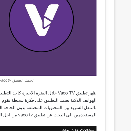
تحميل تطبيق vacotv للايفون اخر اصدار مجانا 2026
ظهر تطبيق Vaco TV خلال الفترة الاخير
الهواتف الذكية يعتمد التطبيق على فكرة بسيطة تقوم 
بالتنقل السريع بين المحتويات المختلفة بدون الحاجة ا
المستخدمين الى البحث عن تطبيق vaco tv من اجل التعرف على آلية عمله والوظائف التي يقدمها.
مقالات ذات صلة