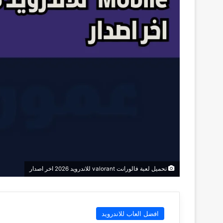
تحميل لعبة فالورانت valorant للاندرويد 2026 اخر اصدار
افضل العاب للاندرويد