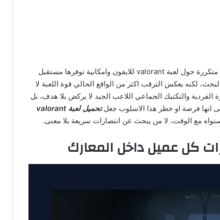
في الوقت نفسه، يطرح مستخدمو اجهزة ابل تساؤلات متكررة حول لعبة valorant للايفون وامكانية توفرها مستقبل
حث، لكنه يعكس الترقب اكثر من الواقع الحالي قوة اللعبة لا
 الفردية والتكتيك الجماعي اللاعب الجيد لا يركض بلا هدف، بل
لى انها فرصة او خطر هذا الاسلوب جعل
تحميل لعبة valorant
ستواه مع الوقت، لا من يبحث عن انتصارات سريعة بلا معنى.