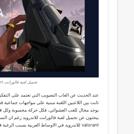
تحميل لعبة فالورانت valorant للاندرويد 2026 اخر اصدار
عند الحديث عن العاب التصويب التي تعتمد على التفكير
ثابت بين اللاعبين اللعبة مبنية على مواجهات جماعية قصي
يوجد مجال للعب العشوائي، فكل حركة محسوبة وكل قرار
يبحثون عن تحميل لعبة فالورانت للاندرويد رغم ان ال
valorant للاندرويد في الاوساط العربية بسبب الرغبة في خوض نفس الاجواء على الهاتف.