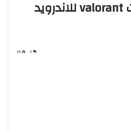
تحميل لعبة فالورانت valorant للاندرويد
65
0