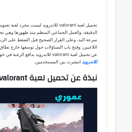
تحميل لعبة valorant للاندرويد ليست مج
الدقيقة، والعمل الجماعي المنظم منذ ظهورها وهي تج
سرعة اليد، وعلى القرار الصحيح قبل الضغط على الزنا
اللاعبين، وفتح باب التساؤلات حول توسعها خارج نطاق 
عن تحميل لعبة valorant للاندرويد بدافع الرغبة في خوض نفس الاجواء في اي وقت مصطلحات مثل
للاندرويد
انتشرت بين المستخدمين.
نبذة عن تحميل لعبة valorant للاندرويد