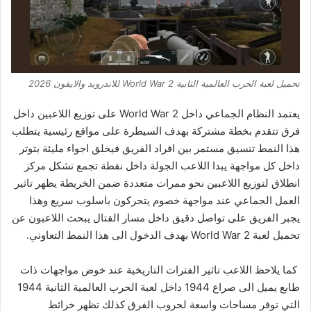
تحميل لعبة الحرب العالمية الثانية World War 2 للاندرويد والايفون 2026
يعتمد النظام الجماعي داخل World War 2 على توزيع اللاعبين داخل
فرق تتقدم بخطة مشتركة بهدف السيطرة على مواقع رئيسية يتطلب
هذا النمط تنسيق مستمر بين افراد الفريق فيخلق اجواء مليئة بتوتر
داخل كل مواجهة يبدا اللاعب الجولة داخل نقطة تجمع تشكل مركز
انطلاق لتوزيع اللاعبين نحو ممرات متعددة ضمن الخريطة يظهر تاثير
العمل الجماعي عند مواجهة خصوم يتحركون باسلوب سريع وهذا
يجبر الفريق على تواصل دقيق داخل مسار القتال يبحث اللاعبون عن
تحميل لعبة World War 2 بهدف الدخول الى هذا النمط التعاوني.
كما يلاحظ اللاعب تاثير الفترات التاريخية عند خوض مواجهات ذات
طابع يميل الى صراع 1944 داخل لعبة الحرب العالمية الثانية 1944
التي توفر مساحات واسعة لحروب الفرق كذلك تظهر خرائط