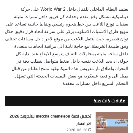
يعتمد النظام الداخلي للقتال داخل World War 2 على حركة
ديناميكية تتشكل وفق تقدم وحدات كل فريق داخل ممرات مليئة
بعقبات توزع اللاعب بين خط هجوم رئيسي ونقاط جانبية تساعد على
تنويع طرق الاشتباك الاسلوب يركز على سرعة اتخاذ قرار دقيق خلال
ثوان قصيرة، حيث ينتقل اللاعب من موقع لاخر داخل مسافات تختلف
وفق طبيعة الخريطة، مع حاجة ثابتة الى مراقبة اتجاهات متعددة
داخل ساحة مليئة بمحاولات التفاف يتوسع الايقاع عند بداية كل
جولة، اذ يجد اللاعب نفسه داخل ضغط متواصل يتطلب دقة في
التحرك واطلاق نار مدروس هذه الميكانيكية تمنح انطباع عن قتال
يميل الى واقعية عسكرية مع بعض اللمسات الحديثة التي تسهّل
التحكم السريع داخل مسارات معقدة.
مقالات ذات صلة
تحميل لعبة meccha chameleon للاندرويد 2026
اخر اصدار
2026-06-28