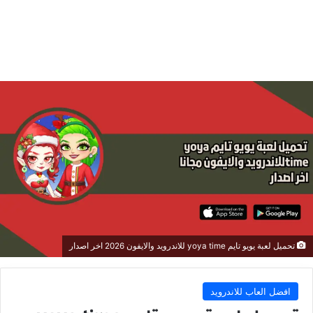
تحميل لعبة يويو تايم yoya time للاندرويد والايفون 2026 اخر اصدار
افضل العاب للاندرويد