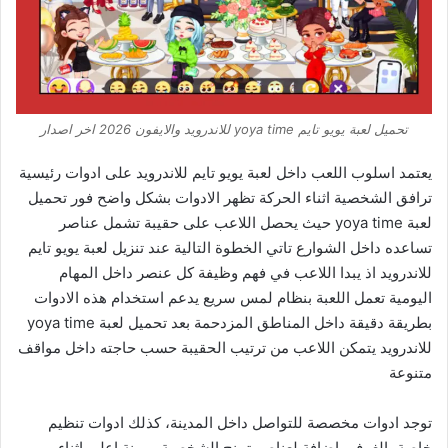
تحميل لعبة يويو تايم yoya time للاندرويد والايفون 2026 اخر اصدار
يعتمد اسلوب اللعب داخل لعبة يويو تايم للاندرويد على ادوات رئيسية
ترافق الشخصية اثناء الحركة تظهر الادوات بشكل واضح فور تحميل
لعبة yoya time حيث يحصل اللاعب على حقيبة تشمل عناصر
تساعده داخل الشوارع تاتي الخطوة التالية عند تنزيل لعبة يويو تايم
للاندرويد اذ يبدا اللاعب في فهم وظيفة كل عنصر داخل المهام
اليومية تعمل اللعبة بنظام لمس سريع يدعم استخدام هذه الادوات
بطريقة دقيقة داخل المناطق المزدحمة بعد تحميل لعبة yoya time
للاندرويد يتمكن اللاعب من ترتيب الحقيبة حسب حاجته داخل مواقف
متنوعة
توجد ادوات مخصصة للتواصل داخل المدينة، كذلك ادوات تنظيم
خاصة بالغرف، اضافة لعناصر تمنح الشخصية مرونة اعلى اثناء