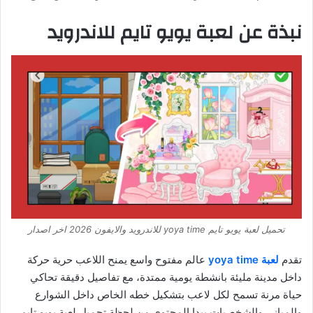
نبذة عن لعبة يويو تايم للاندرويد
تحميل لعبة يويو تايم yoya time للاندرويد والايفون 2026 اخر اصدار
تقدم
لعبة yoya time
عالم مفتوح واسع يمنح اللاعب حرية حركة
داخل مدينة مليئة بانشطة يومية ممتدة، مع تفاصيل دقيقة تحاكي
حياة مرنة تسمح لكل لاعب بتشكيل خطه الخاص داخل الشوارع
والمباني والشخصيات يبدا المحتوى من لحظة تحميل لعبة يويو تايم