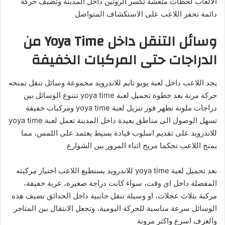
الالعاب لحظات منعشة تكسر الروتين داخل المدينة وتضيف حركة
دائمة تحفز اللاعب على الاستكشاف المتواصل
وسائل التنقل داخل Yoya Time من
الدراجات حتى المركبات الخفيفة
يجد اللاعب داخل لعبة يويو تايم للاندرويد مجموعة وسائل تنقل تمنحه
حركة مرنة بعد خطوة تحميل لعبة yoya time تتنوع الوسائل بين
دراجات ملونة تظهر فور تنزيل لعبة yoya time ومركبات خفيفة
تسهل الوصول الى مناطق بعيدة داخل المدينة تعمل لعبة yoya time
للاندرويد على تقديم اسلوب قيادة بسيط يعتمد على اللمس، مما
يمنح اللاعب تحكما مريح اثناء المرور بين الشوارع
بعد تحميل لعبة yoya time للاندرويد يستطيع اللاعب اختيار مركبته
المفضلة داخل اي وقت، سواء كانت دراجة صغيرة، عربة خفيفة،
مركبة بثلاث عجلات، او وسيلة تنقل جانبية داخل الحدائق تضيف هذه
الوسائل سرعة مناسبة للحركة اليومية، وتجعل الانتقال بين المتاجر
والغرف اسرع واكثر مرونة