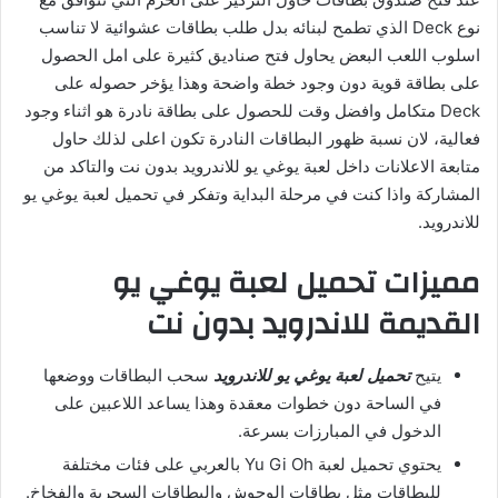
نوع Deck الذي تطمح لبنائه بدل طلب بطاقات عشوائية لا تناسب
اسلوب اللعب البعض يحاول فتح صناديق كثيرة على امل الحصول
على بطاقة قوية دون وجود خطة واضحة وهذا يؤخر حصوله على
Deck متكامل وافضل وقت للحصول على بطاقة نادرة هو اثناء وجود
فعالية، لان نسبة ظهور البطاقات النادرة تكون اعلى لذلك حاول
متابعة الاعلانات داخل لعبة يوغي يو للاندرويد بدون نت والتاكد من
المشاركة واذا كنت في مرحلة البداية وتفكر في تحميل لعبة يوغي يو
للاندرويد.
مميزات تحميل لعبة يوغي يو
القديمة للاندرويد بدون نت
يتيح
تحميل لعبة يوغي يو للاندرويد
سحب البطاقات ووضعها
في الساحة دون خطوات معقدة وهذا يساعد اللاعبين على
الدخول في المبارزات بسرعة.
يحتوي تحميل لعبة Yu Gi Oh بالعربي على فئات مختلفة
للبطاقات مثل بطاقات الوحوش والبطاقات السحرية والفخاخ.