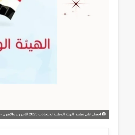
احصل على تطبيق الهيئة الوطنية للانتخابات 2025 للاندرويد والايفون - معرفة لجنة الانتخابات بالاسم