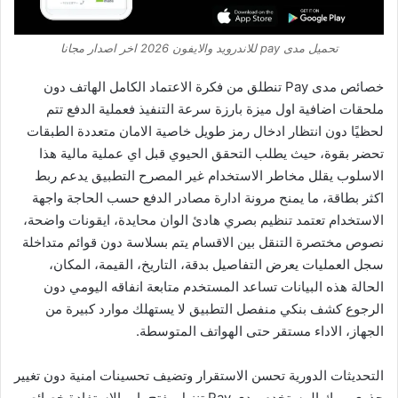
تحميل مدى pay للاندرويد والايفون 2026 اخر اصدار مجانا
خصائص مدى Pay تنطلق من فكرة الاعتماد الكامل الهاتف دون
ملحقات اضافية اول ميزة بارزة سرعة التنفيذ فعملية الدفع تتم
لحظيًا دون انتظار ادخال رمز طويل خاصية الامان متعددة الطبقات
تحضر بقوة، حيث يطلب التحقق الحيوي قبل اي عملية مالية هذا
الاسلوب يقلل مخاطر الاستخدام غير المصرح التطبيق يدعم ربط
اكثر بطاقة، ما يمنح مرونة ادارة مصادر الدفع حسب الحاجة واجهة
الاستخدام تعتمد تنظيم بصري هادئ الوان محايدة، ايقونات واضحة،
نصوص مختصرة التنقل بين الاقسام يتم بسلاسة دون قوائم متداخلة
سجل العمليات يعرض التفاصيل بدقة، التاريخ، القيمة، المكان،
الحالة هذه البيانات تساعد المستخدم متابعة انفاقه اليومي دون
الرجوع كشف بنكي منفصل التطبيق لا يستهلك موارد كبيرة من
الجهاز، الاداء مستقر حتى الهواتف المتوسطة.
التحديثات الدورية تحسن الاستقرار وتضيف تحسينات امنية دون تغيير
جذري يربك المستخدم مدى Pay تنزيل يفتح باب الاستفادة خصائص