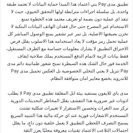
تطبيق مدى Pay بني اعتماد هذا المبدا حماية البيانات لا تعتمد طبقة
واحدة، بل سلسلة اجراءات مترابطة اولها التحقق الحيوي، حيث لا
تنفذ اي عملية دون بصمة او تعريف معتمد هذه الخطوة تمنع
الاستخدام غير المصرح حتى حال فقدان الهاتف البيانات البنكية لا
تخزن بصيغتها الاصلية، بل تمر عبر تشفير يمنع الوصول المباشر كل
عملية تحمل رمز مؤقت لا يعاد استخدامه هذا الاسلوب يقلل فرص
الاختراق التطبيق لا يشارك معلومات حساسة مع الطرف المستقبِل،
فقط بيانات لازمة لاتمام الدفع المستخدم يملك صلاحية ايقاف
الخدمة فور حال الشك هذه السيطرة تمنح شعور طمانينة دائم مدى
Pay تنزيل لا يعني التخلي الخصوصية بل العكس تحميل مدى Pay
للاندرويد يخضع معايير امان متوافقة النظام.
مدى باي للايفون يستفيد بيئة ابل المغلقة تطبيق مدى Pay لا يطلب
اذونات غير ضرورية هذا التقشف يقلل المخاطر التحديثات الدورية
تركز سد الثغرات وتحسين الاستقرار لا تغييرات شكلية تشتت
المستخدم الاشعارات فورية عند اي حركة مالية هذا التنبيه السريع
يسمح التصرف اللحظي التطبيق لا يعمل خلفية دون داعٍ، ما يقلل
احتمالات التلاعب الاعتماد تقنيات معروفة محليًا يعزز الثقة