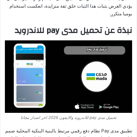
يؤدي الغرض بثبات هذا الثبات خلق ثقة متزايدة، انعكست استخدام
يوميا متكرر.
نبذة عن تحميل مدى pay للاندرويد
تحميل مدى pay للاندرويد والايفون 2026 اخر اصدار مجانا
تطبيق مدى Pay نظام دفع رقمي مرتبط بالبنية البنكية المحلية صمم