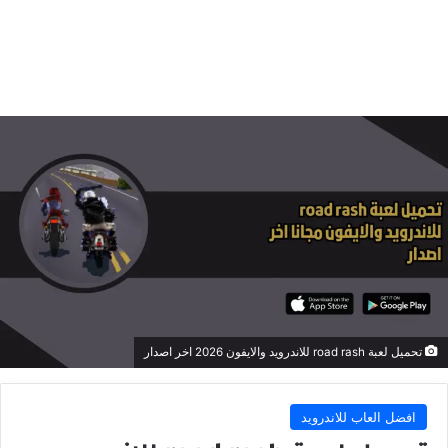
تحميل لعبة road rash للاندرويد والايفون 2026 اخر اصدار
افضل العاب للاندرويد