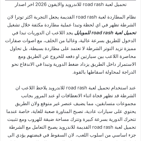
تحميل لعبة road rash للاندرويد والايفون 2026 اخر اصدار
نظام المطاردة لعبة road rash القديمة يجعل التجربة اكثر توترا لان
الشرطة تظهر في اي لحظة وتبدا عملية مطاردة مكثفة خلال تشغيل
تحميل لعبة road rash للموبايل
يجد اللاعب ان الدوريات تبدا في
الدخول للطريق بسرعة عالية، وغالبا من الخلف، مع اصوات صفارات
مميزة تزيد التوتر الشرطة لا تعتمد على مطاردة بسيطة، بل تحاول
محاصرة اللاعب بين سيارتين او دفعه للخروج عن الطريق ومع
الاستمرار داخل الطريق يزداد ضغط الدورية وتبدا في الاندفاع نحو
الدراجة لمحاولة اسقاطها بالقوة.
عند استخدام تحميل لعبة road rash للاندرويد يلاحظ اللاعب ان
الشرطة قد تظهر فجاة اثناء الانعطافات او عند المرور بجانب
مجموعات متسابقين، مما يضيف عنصر غير متوقع ولان الطريق
يحتوي على سيارات عادية، تصبح المناورة صعبة للغاية، خاصة عندما
تتحرك الدورية بسرعة كبيرة وتترك مساحة ضيقة للهروب ومع تثبيت
تحميل لعبة road rash القديمة للاندرويد يصبح التعامل مع الشرطة
جزء اساسي من اسلوب اللعب، لان السقوط في قبضتهم يؤدي الى