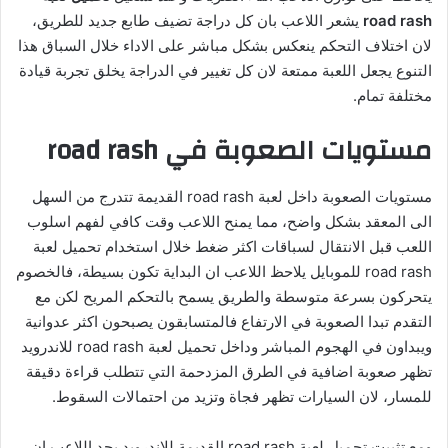
road rash
يشعر اللاعب بان كل دراجة تضيف طابع جديد للطريق،
لان اختلاف التحكم ينعكس بشكل مباشر على الاداء خلال السباق هذا
التنوع يجعل اللعبة ممتعة لان كل تغيير في الدراجة يخلق تجربة قيادة
مختلفة تمام.
مستويات الصعوبة في road rash
مستويات الصعوبة داخل لعبة road rash القديمة تتدرج من السهل
الى المعقد بشكل واضح، مما يمنح اللاعب وقت كافي لفهم اسلوب
اللعب قبل الانتقال لسباقات اكثر ضغط خلال استخدام تحميل لعبة
road rash للموبايل يلاحظ اللاعب ان البداية تكون بسيطة، فالخصوم
يتحركون بسرعة متوسطة والطريق يسمح بالتحكم المريح لكن مع
التقدم تبدا الصعوبة في الارتفاع فالمتسابقون يصبحون اكثر عدوانية
ويبداون في الهجوم المباشر وداخل تحميل لعبة road rash للاندرويد
تظهر صعوبة اضافية في الطرق المزدحمة التي تتطلب قراءة دقيقة
للمسار، لان السيارات تظهر فجاة وتزيد من احتمالات السقوط.
ومع تثبيت تحميل لعبة road rash القديمة للاندرويد يجد اللاعب ان