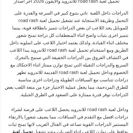
تحميل لعبة road rash للاندرويد والايفون 2026 اخر اصدار
الدراجات داخل اللعبة تاتي بتنوع كبير في السرعة والقدرة على
التحمل وطريقة الاستجابة عند تشغيل تحميل لعبة road rash
للموبايل يجد اللاعب ان بعض الدراجات تتميز بانطلاقة قوية، بينما
تتميز اخرى بثبات واضح اثناء المنعطفات كل دراجة تمنح شعور
مختلف اثناء القيادة، ولذلك يعتمد اختيار اللاعب على اسلوبه داخل
الطريق ومع استخدام تحميل لعبة road rash للاندرويد يبدا اللاعب
في اكتشاف الفروق بين الدراجات الخفيفة التي تسمح بالتحرك
السريع والدراجات الثقيلة التي تمنح توازن ممتاز اثناء الاحتكاك مع
الخصوم وداخل تحميل لعبة road rash القديمة للاندرويد تظهر
دراجات تتناسب مع السباقات الطويلة ودراجات اخرى مناسبة
للطرق المزدحمة، مما يجعل عملية الاختيار جزء من متعة اللعب بعض
الدراجات توفر قدرة ممتازة على الصعود في الطرق الجبلية.
وداخل لعبة road rash للاندرويد يحصل اللاعب على فرصة لشراء
دراجات افضل مع التقدم في السباقات، مما يضيف شعورا بالارتقاء
المستمر الدراجات القوية تساعد في القتال القريب لانها تمنح ثبات
يحافظ على توازن اللاعب اثناء الضربات وعند تشغيل
تحميل لعبة