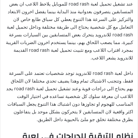
عند تشغيل تحميل لعبة road rash للموبايل يلاحظ اللاعب ان بعض
المتسابقين يتصرفون بعدوانية منذ البداية بينما يفضل اخرون الابتعاد
والتركيز على السرعة هذا التنوع يعطي كل سباق طابع خاص لان
التعامل مع كل شخصية يحتاج الى طريقة مختلفة وداخل تحميل لعبة
road rash للاندرويد يتحرك بعض المتسابقين بين السيارات بسرعة
كبيرة، مما يصعب اللحاق بهم، بينما يستخدم اخرون الضربات القريبة
بمجرد اقتراب اللاعب ومع تثبيت تحميل لعبة road rash القديمة
للاندرويد يشعر اللاعب.
داخل لعبة road rash للاندرويد توجد شخصيات تعتمد على السرعة
فقط، وتتجنب الاشتباك تمام وهذا يضيف تحدي مختلفا لان اللحاق
بهم يحتاج الى دراجات قوية وعند تشغيل تحميل لعبة road rash يجد
اللاعب ان معرفة سلوك كل شخصية تساعده في اختيار الوقت
المناسب للهجوم او تجاوزها دون اشتباك هذا التنوع يجعل السباقات
اكثر واقعية لان المتسابقين لا يتحركون بشكل موحد بل يتفاعلون
بطرق مختلفة تخلق جو ملئ بالحيوية داخل الطريق.
نظام الترقية للدراجات في لعبة