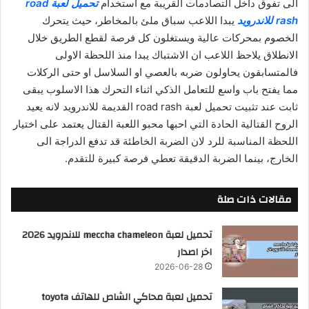
الى تفوق داخل التصادمات القريبة مع استخدام
تحميل لعبة road
rash للاندرويد
يبدا اللاعب سباق ملئ بالمخاطر، حيث يتحرك
الخصوم بمحركات عالية ويستغلون كل فرصة لقطع الطريق خلال
الانطلاق يلاحظ اللاعب ان الاشتباك يبدا منذ اللحظة الاولى
فالمتسابقون يحاولون ضربه بالعصي او السلاسل او حتى الركلات
مما يفتح باب واسع للتعامل الذكي اثناء التحرك هذا الاسلوب يبقى
ثابت عند تثبيت تحميل لعبة road rash القديمة للاندرويد لانه يعيد
الروح القتالية الحادة التي احبها محبو اللعبة القتال يعتمد على اختيار
اللحظة المناسبة للرد لان الضربة الخاطئة قد تدفع الدراجة الى
الخارج، بينما الضربة الدقيقة تعطي فرصة كبيرة للتقدم.
مقالات ذات صلة
تحميل لعبة meccha chameleon للاندرويد 2026
اخر اصدار
2026-06-28
تحميل لعبة محاكي الشاص للهاتف toyota