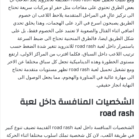
بعض الطرق تحتوي على مفاجات مثل حفر او مركبات سريعة تحتاج
الى تركيز عالٍ في المراحل المتقدمة يلاحظ اللاعب ان خصوم
الطريق يصبحون اسرع في الرد على الهجمات، وهذا يخلق تحدي
اضافي اثناء القتال والصعوبة لا تعتمد على الخصوم فقط، بل على
شكل الطريق ايضا، فالطرق المنحنية تحتاج الى ضبط السرعة
باستمرار داخل لعبة road rash للاندرويد تتغير شدة الضغط حسب
ترتيب اللاعب داخل السباق، فكلما اقترب من المراكز الاولى، ارتفع
مستوى الخطورة وهذه الديناميكية تجعل كل سباق مختلفا عن الاخر
ومع تشغيل تحميل لعبة road rash تظهر مستويات متقدمة تحتاج
الى مهارة عالية في المناورة والهجوم، مما يجعل الوصول الى
النهاية انجاز حقيقي.
الشخصيات المنافسة داخل لعبة
road rash
الشخصيات المنافسة داخل لعبة road rash القديمة تضيف تنوع كبير
في طريقة اللعب، لان كل شخصية تملك اسلوب مختلفا اثناء الحركة