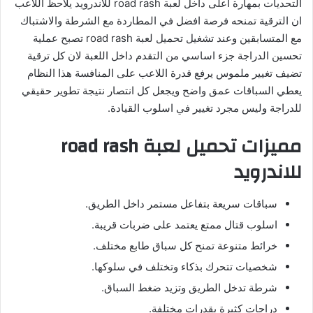
التحديات بمهارة اعلى داخل لعبة road rash للاندرويد يلاحظ اللاعب
ان الترقية تمنحه فرصة افضل في المطاردة مع الشرطة والاشتباك
مع المتسابقين وعند تشغيل تحميل لعبة road rash تصبح عملية
تحسين الدراجة جزء اساسي من التقدم داخل اللعبة لان كل ترقية
تضيف تغيير ملموس يرفع قدرة اللاعب على المنافسة هذا النظام
يعطي السباقات عمق واضح ويجعل كل انتصار نتيجة تطوير حقيقي
للدراجة وليس مجرد تغيير في اسلوب القيادة.
مميزات تحميل لعبة road rash
للاندرويد
سباقات سريعة بتفاعل مستمر داخل الطريق.
اسلوب قتال ممتع يعتمد على ضربات قريبة.
خرائط متنوعة تمنح كل سباق طابع مختلف.
شخصيات تتحرك بذكاء وتختلف في سلوكها.
شرطة تدخل الطريق وتزيد ضغط السباق.
دراجات كثيرة بقدرات مختلفة.