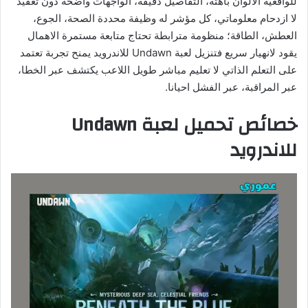
للواقعية الالوان باهتة، التفاصيل دقيقة، الواجهات واضحة دون تعقيد
لا ازدحام معلوماتي، كل مؤشر له وظيفة محددة الصحة، الجوع،
العطش، الطاقة؛ منظومة مترابطة تحتاج متابعة مستمرة الاهمال
يقود لانهيار سريع فتنزيل لعبة Undawn للاندرويد يمنح تجربة تعتمد
على التعلم الذاتي لا تعليم مباشر طويل اللاعب يكتشف عبر الخطا،
عبر المراقبة، عبر الفشل احيانا.
خصائص تحميل لعبة Undawn
للاندرويد