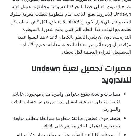
يصبح الصوت العالي خطا، الحركة العشوائية مخاطرة تحميل لعبة
Undawn للاندرويد يضع اللاعب امام منظومة تتطلب معرفة سلوك
الخصم قبل اي قرار لا وجود لاعداء بلا منطق، لكل كائن نمط يمكن
تعلمه مع الوقت هذا التعلم التراكمي يمنح شعورا بالسيطرة
التدريجية، دون ان يلغي الخطر بالكامل الاعداء هنا ليسوا عقبة
مؤقتة، بل جزء دائم من معادلة النجاة، معادلة تحترم الانتباه،
التخطيط، القراءة الدقيقة لكل لحظة.
مميزات تحميل لعبة Undawn
للاندرويد
مساحات واسعة بتنوع جغرافي واضح، مدن مهجورة، غابات
كثيفة، مناطق صناعية، انتقال مدروس يفرض حساب الوقت
والموارد.
صحة، جوع، عطش، طاقة؛ منظومة مترابطة تتطلب متابعة
مستمرة، الاهمال له اثر مباشر على الاداء.
ليل مختلف كليا عن النهار، ضباب، مطر، حرارة؛ كل حالة