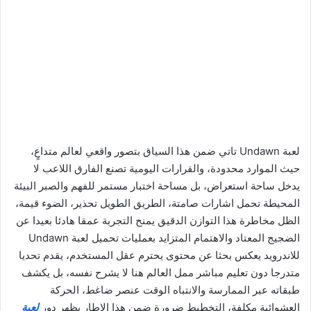
لعبة Undawn تاتي ضمن هذا السياق بتصور واقعي لعالم متداعٍ،
حيث الموارد محدودة، والقرارات اليومية تصنع الفارق اللاعب لا
يدخل ساحة استعراض، بل مساحة اختبار مستمر للفهم والصبر البيئة
المحيطة تحمل اشارات صامتة، الطريق الطويل تحذير، الضوء قيمة،
الظل مخاطرة هذا التوازن الدقيق يمنح التجربة عمقا هادئا بعيدا عن
الضجيج المعتاد والاهتمام المتزايد بعمليات تحميل لعبة Undawn
للاندرويد يعكس بحثا عن محتوى يحترم عقل المستخدم، يقدم تحديا
متدرجا دون تعليم مباشر ممل العالم هنا لا يشرح نفسه، بل يكشف
طبقاته عبر الممارسة والانتباه الوقت عنصر ضاغط، الحركة
العشوائية مكلفة، التخطيط ضرورة ضمن هذا الاطار يظهر دور
لعبة