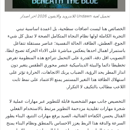
تحميل لعبة Undawn للاندرويد والايفون 2026 اخر اصدار
الخصائص هنا ليست اضافات سطحية، بل اعمدة اساسية تبني
التجربة الكاملة اولها نظام النجاة المتكامل الصحة لا تمثل كل شيء
الجوع، العطش، الطاقة، الحالة النفسية؛ عناصر مستقلة تتفاعل
باستمرار اهمال احدها ينعكس مباشرة على الاداء الحركة تصبح ابطا،
التصويب اقل دقة، القدرة على التحمل تتراجع هذه المنظومة تفرض
تخطيطا دائما والبيئة الديناميكية عنصر محوري الطقس يتغير دون
انذار المطر يحد الرؤية، الضباب يربك الاتجاهات، الحرارة تؤثر على
استهلاك الطاقة هذا التغير المستمر يمنع الاعتماد على نمط ثابت
اللاعب مطالب بالتكيف لا التكرار.
التخصيص جانب مهم الشخصية قابلة للتطوير عبر مهارات عملية لا
شجرة مهارات تقليدية مزدحمة التطوير مرتبط بالاستخدام الفعلي
القتال يحسن الكفاءة القتالية، الصيد يرفع مهارات التتبع، البناء يطور
السرعة والدقة هذا الربط يعزز الاحساس بالمنطق ونظام البناء يمنح