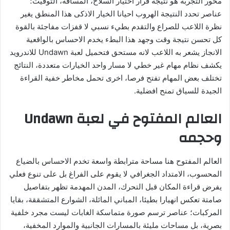
محور التجربة هو نتيجة قرار اختيار السلاح، المسافة، التوقيت؛
عناصر تحدد النتيجة الهروب احيانا الخيار الاذكى هذا المنطق يغير
نظرة اللاعب للصراع والتقدم بطيء نسبي لا قفزات مفاجئة بالقوة
كل تحسن نتيجة وقت وجهد هذا البطء يخدم الاحساس بالواقعية
الانجاز يشعر به اللاعب لانه مستحق فتحميل لعبة Undawn للاندرويد
يكشف نظام مهام غير خطي لا مسار واحد الخيارات متعددة، النتائج
تختلف بعض المهام تفتح فرصا، اخرى تحمل مخاطر خفية القراءة
الجيدة للسياق تمنح افضلية.
العالم المفتوح في لعبة Undawn
وحجمه
العالم المفتوح هنا مساحة مترابطة واسعة تخدم الاحساس بالضياع
المحسوب، الامتداد الجغرافي لا يقوم على الفراغ بل على تنوع فعلي
يفرض قراءة المكان قبل التحرك، المدن المهدمة تظهر بتفاصيل
صامتة تعكس انهيارا بطيئا، المباني المائلة، الشوارع المتشققة، بقايا
المركبات؛ عناصر ترسم صورة متماسكة الغابات ليست مجرد خلفية
بصرية، بل مساحات مليئة بالمسارات الجانبية والموارد المخفية،