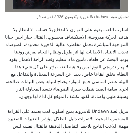
تحميل لعبة Undawn للاندرويد والايفون 2026 اخر اصدار
اسلوب اللعب يقوم على التوازن لا اندفاع بلا حساب، لا انتظار بلا
هدف الحركة مدروسة، الاستكشاف محسوب، القتال خيار اخير احيانا
المواجهة المباشرة تحمل مخاطرة عالية الذخيرة محدودة، الضوضاء
تجذب الانتباه، الاصابات لها اثر طويل ونظام النجاة يفرض روتينا
يوميا البحث عن طعام، تامين ماء، تنظيم وقت الراحة الاهمال يقود
لانهيار تدريجي النوم ليس رفاهية التعب يؤثر على كل شيء هذا
النظام يخلق ايقاعا خاص، بعيدا عن السرعة المعتادة والتفاعل مع
البيئة عنصر اساسي جمع الموارد يحتاج انتباها بعض النباتات صالحة،
اخرى سامة الصيد يتطلب صبرا، الضوضاء تفسد المحاولة النار
وسيلة طهي واضاءة، لكنها تكشف الموقع كل اداة لها وجهان.
تنزيل لعبة Undawn للاندرويد يمنح اسلوب لعب يعتمد على القراءة
المستمرة للمحيط الاصوات دليل، الظلال مؤشر، التغيرات الصغيرة
مهمة اللاعب الناجح يلاحظ التفاصيل الدقيقة فالقتال نفسه ليس