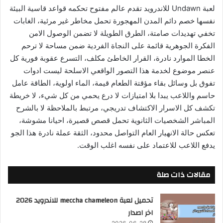
لعبة Undawn للاندرويد تقدم عالم مفتوح تحكمه قواعد قاسية البيئة
نفسها خصم دائم المدن المهجورة تحمل مخاطر غير مرئية، الغابات
تخفي تهديدات صامتة، الطرق الطويلة لا تضمن الوصول الامن
الفكرة الجوهرية قائمة على النجاة الفردية ضمن مساحة لا ترحم
الخطا الموارد نادرة، القرار الخاطئ مكلف، التسرع عقوبة فورية كل
عنصر موضوع لخدمة هذا التصور الواقعي الاسلحة ليست ادوات
تفوق بل وسائل بقاء مؤقتة الطعام قيمة، الماء اولوية، الطاقة عامل
حاسم واللاعب يبدا بلا امتيازات لا درع يحمي من كل شيء، لا خريطة
تكشف كل الاسرار الاكتشاف تدريجي، مرتبط بالملاحظة لا بالشرح
المباشر الشخصيات الثانوية تحمل قصص قصيرة، احيانا مشوشة،
تعكس حالة الانهيار العام التواصل محدود، الثقة عملة نادرة هذا الجو
يدفع اللاعب للاعتماد على نفسه اغلب الوقت.
مقالات ذات صلة
تحميل لعبة meccha chameleon للاندرويد 2026
اخر اصدار