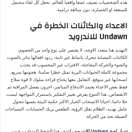
هذه الشخصيات تضيف عمقا واقعيا للعالم، تجعل كل لقاء محتمل
للمنفعة او الخسارة، دون مبالغة درامية.
الاعداء والكائنات الخطرة في
Undawn للاندرويد
التهديد هنا متعدد الاوجه، لا يقتصر على نوع واحد من الخصوم،
الكائنات المصابة تتحرك بانماط غير ثابتة، ردود افعالها تتاثر بالصوت
والضوء والحركة المفاجئة، الاقتراب غير المحسوب قد يجذب
مجموعة كاملة الحيوانات البرية تمثل خطرا صامتا، هجومها سريع،
انسحابها غير متوقع، التعامل معها يحتاج قراءة سلوك لا قوة سلاح
فقط بعض الاعداء يعتمد الاندفاع المباشر، اخرون يفضل المراقبة ثم
الانقضاض، هذا التنوع يفرض تغيير التفكير باستمرار المواجهة ليست
حلا دائما، احيانا الانسحاب الخيار الاكثر حكمة البيئة نفسها تتحول
عامل تهديد، الظلام يقلل الرؤية، الطقس يربك الحسابات، المساحات
الضيقة تحد من الحركة.
تنزيل لعبة Undawn للاندرويد
يكشف هذا الضغط المتوازن، حيث