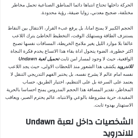
الحركة داخلها تحتاج انتباها دائما المناطق الصناعية تحمل مخاطر
مختلفة، ضجيج معدني، زوايا ضيقة، رؤية محدودة.
الحجم الكبير لا يمنح امانا، بل يرفع عبء القرار، الانتقال بين النقاط
يستنزف الطاقة ويستهلك الوقت، التخطيط الخاطئ يترك اللاعب
عالقا بلا موارد الليل يغير ملامح الخريطة، المسافات نفسها تصبح
اكثر خطورة، الضوء يتحول اداة بقاء هذا الاتساع يخدم فكرة النجاة
الواقعية، حيث لا وجود لمسار امن ثابت
تحميل لعبة Undawn
للاندرويد
يكشف هذا الشعور منذ اللحظات الاولى، حيث يجد اللاعب
نفسه امام عالم لا يشرح نفسه، بل يختبر الفهم التدريجي التنقل لا
يعتمد على السرعة بل على التنظيم، اختيار الطريق، حساب
المخاطر، تقدير المسافة هذا الحجم المدروس يمنح احساسا بالحرية
المقيدة، حرية مشروطة بالوعي والانتباه، عالم يحترم الصبر، ويعاقب
الاستهتار بهدوء ثابت.
الشخصيات داخل لعبة Undawn
للاندرويد