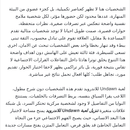
الشخصيات هنا لا تظهر كعناصر تكميلية، بل كجزء عضوي من البيئة
المنهارة، عددها محدود لكن حضورها مؤثر، لكل شخصية ملامح
نفسية واضحة تنعكس عبر تصرفات صغيرة، نظرات متحفظة،
حوارات قصيرة، صمت طويل احيانا لا توجد شخصيات مثالية تقدم
المساعدة بلا مقابل، العلاقة تقوم على تبادل محسوب، الثقة تبنى
ببطء وقد تنهار بخطا واحد بعض الشخصيات تبحث عن الامان، اخرى
تسعى للسيطرة، فئة ثالثة تعيش على الهامش دون اهداف واضحة
هذا التنوع يخلق توترا هادئا داخل التفاعلات القرارات الاجتماعية لا
تقاس بنتيجة فورية، بل باثر تراكمي يظهر لاحقا اختيار الحوار، تقديم
مورد، تجاهل طلب؛ كلها افعال تحمل نتائج غير مباشرة.
لعبة Undawn للاندرويد تقدم هذه الشخصيات دون شرح مطول،
اللاعب يقرا السياق بنفسه، يربط التصرفات بالخلفيات، يستنتج
النوايا من التفاصيل لا وجود لشخصية مركزية تحتكر السرد، بل شبكة
علاقات متغيرة
تنزيل لعبة Undawn للاندرويد
يمنح مساحة لاختبار
هذا البعد الانساني، حيث يصبح الفهم الاجتماعي جزء من النجاة
التعامل الخاطئ قد يغلق فرص، التعامل المتزن يفتح مسارات جديدة