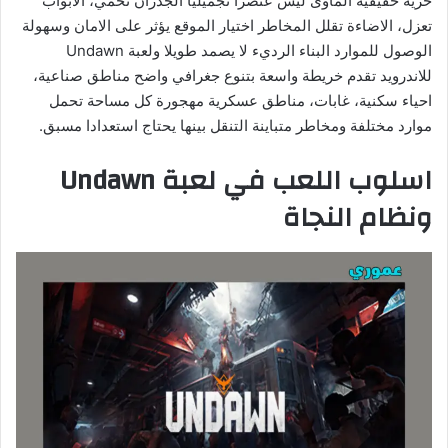
حرية حقيقية الماوى ليس عنصرا تجميليا الجدران تحمي، الابواب
تعزل، الاضاءة تقلل المخاطر اختيار الموقع يؤثر على الامان وسهولة
الوصول للموارد البناء الرديء لا يصمد طويلا ولعبة Undawn
للاندرويد تقدم خريطة واسعة بتنوع جغرافي واضح مناطق صناعية،
احياء سكنية، غابات، مناطق عسكرية مهجورة كل مساحة تحمل
موارد مختلفة ومخاطر متباينة التنقل بينها يحتاج استعدادا مسبق.
اسلوب اللعب في لعبة Undawn
ونظام النجاة